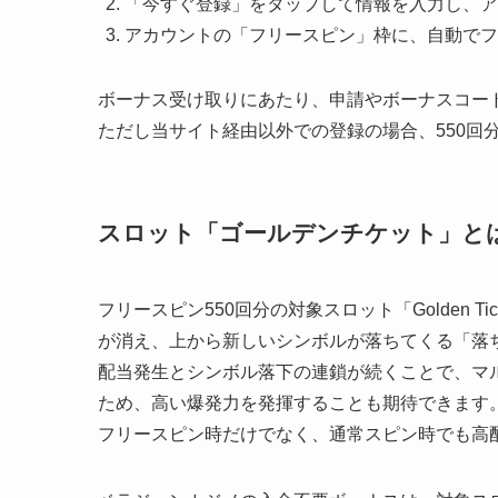
「今すぐ登録」をタップして情報を入力し、ア
アカウントの「フリースピン」枠に、自動でフ
ボーナス受け取りにあたり、申請やボーナスコー
ただし当サイト経由以外での登録の場合、550回
スロット「ゴールデンチケット」と
フリースピン550回分の対象スロット「Golden 
が消え、上から新しいシンボルが落ちてくる「落
配当発生とシンボル落下の連鎖が続くことで、マ
ため、高い爆発力を発揮することも期待できます
フリースピン時だけでなく、通常スピン時でも高