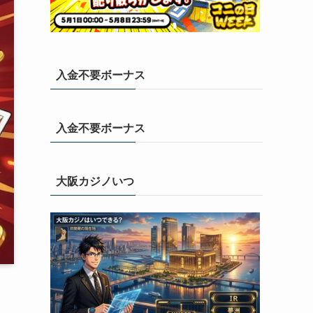
入金不要ボーナス
入金不要ボーナス
大阪カジノいつ