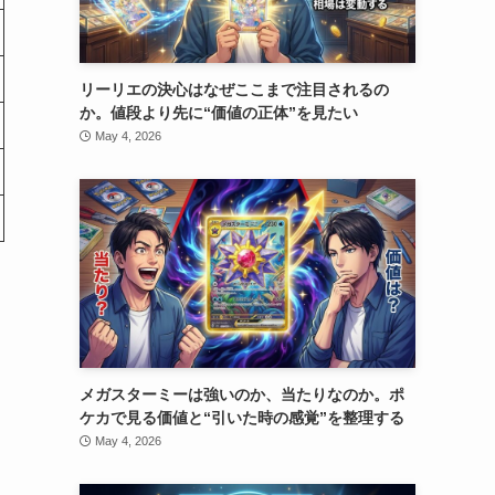
リーリエの決心はなぜここまで注目されるの
か。値段より先に“価値の正体”を見たい
May 4, 2026
メガスターミーは強いのか、当たりなのか。ポ
ケカで見る価値と“引いた時の感覚”を整理する
May 4, 2026