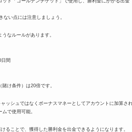
ロット「ゴールデンチケット」で使用し、勝利金にかかる出金
できない点には注意しましょう。
ようなルールがあります。
0日間
賭け条件）は20倍です。
キャッシュではなくボーナスマネーとしてアカウントに加算さ
ームで使用可能。
賭けることで、獲得した勝利金を出金できるようになります。