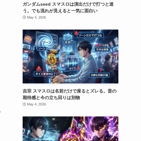
ガンダムseed スマスロは演出だけで打つと迷
う。でも流れが見えると一気に面白い
May 4, 2026
吉宗 スマスロは名前だけで座るとズレる。昔の
期待感と今の立ち回りは別物
May 4, 2026
れ