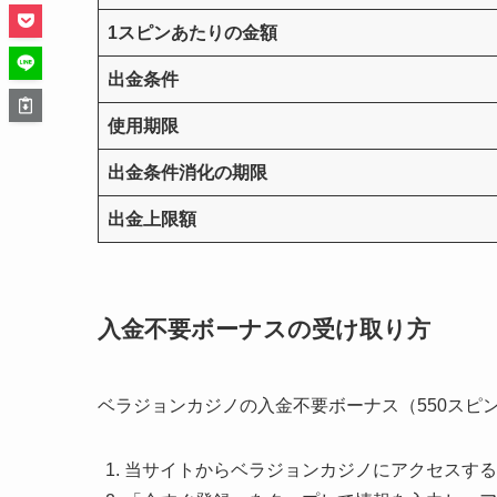
1スピンあたりの金額
出金条件
使用期限
出金条件消化の期限
出金上限額
入金不要ボーナスの受け取り方
ベラジョンカジノの入金不要ボーナス（550スピ
当サイトからベラジョンカジノにアクセスする