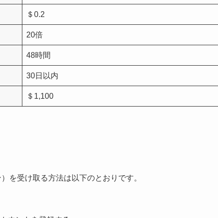
＄0.2
20倍
48時間
30日以内
＄1,100
ン）を受け取る方法は以下のとおりです。