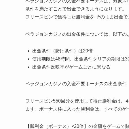
ベラジョンカジノの入金不要ボーナスは、対象ス
条件を満たすことで出金できるようになります。
フリースピンで獲得した勝利金を そのまま出金
ベラジョンカジノの出金条件については、以下の
出金条件（賭け条件）は20倍
使用期限は48時間、出金条件クリアの期限は3
出金条件反映率がゲームごとに異なる
ベラジョンカジノの入金不要ボーナスの出金条件（
フリースピン550回分を使用して得た勝利金は、
ます。ボーナス枠に入った勝利金は、すべてのゲ
【勝利金（ボーナス）×20倍】の金額をゲームで