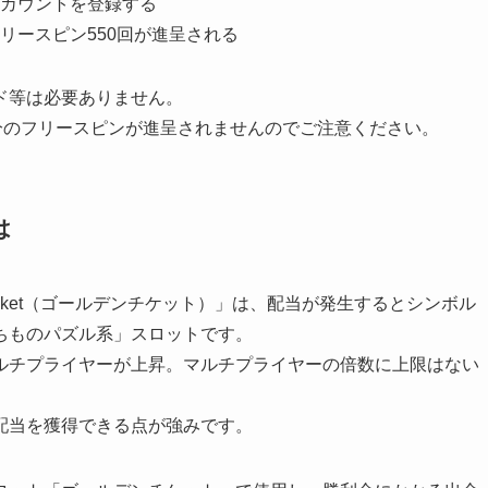
カウントを登録する
リースピン550回が進呈される
ド等は必要ありません。
分のフリースピンが進呈されませんのでご注意ください。
は
Ticket（ゴールデンチケット）」は、配当が発生するとシンボル
ちものパズル系」スロットです。
ルチプライヤーが上昇。マルチプライヤーの倍数に上限はない
。
配当を獲得できる点が強みです。