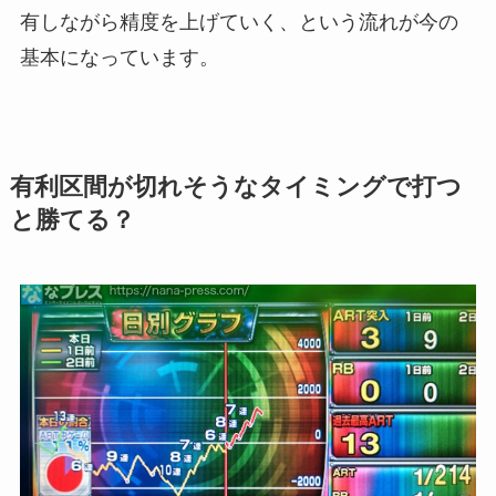
有しながら精度を上げていく、という流れが今の
基本になっています。
有利区間が切れそうなタイミングで打つ
と勝てる？