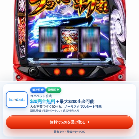
新規限定
期間限定
コニベット公式
$20完全無料
＋
最大$200出金可能
入金不要ですぐ試せる。
ノーリスクでスタート可能
新規登録で$20ボーナス＋追加特典あり
無料で$20を受け取る
最短1分・登録だけでOK