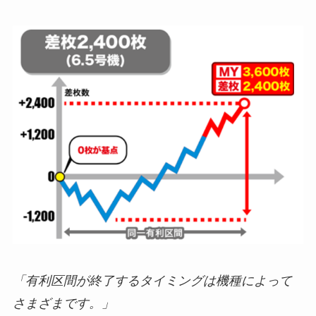
「有利区間が終了するタイミングは機種によって
さまざまです。」