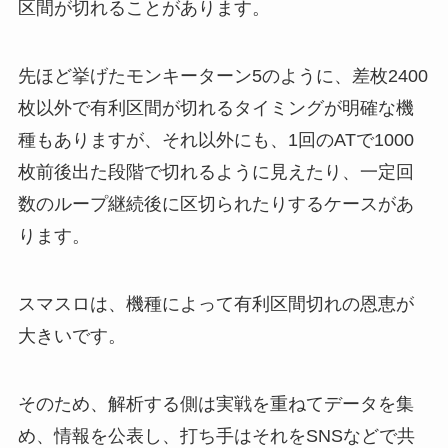
区間が切れることがあります。
先ほど挙げたモンキーターン5のように、差枚2400
枚以外で有利区間が切れるタイミングが明確な機
種もありますが、それ以外にも、1回のATで1000
枚前後出た段階で切れるように見えたり、一定回
数のループ継続後に区切られたりするケースがあ
ります。
スマスロは、機種によって有利区間切れの恩恵が
大きいです。
そのため、解析する側は実戦を重ねてデータを集
め、情報を公表し、打ち手はそれをSNSなどで共