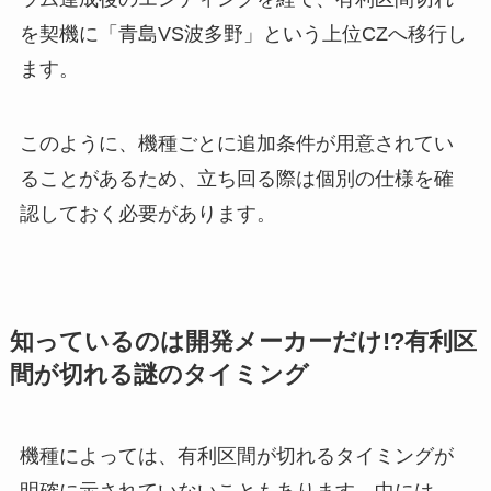
を契機に「青島VS波多野」という上位CZへ移行し
ます。
このように、機種ごとに追加条件が用意されてい
ることがあるため、立ち回る際は個別の仕様を確
認しておく必要があります。
知っているのは開発メーカーだけ!?有利区
間が切れる謎のタイミング
機種によっては、有利区間が切れるタイミングが