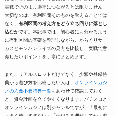
実戦でそのまま勝率につながるとは限りません。
大切なのは、有利区間そのものを覚えることでは
なく、
有利区間の考え方をどう立ち回りに落とし
込むか
です。本記事では、初心者にも分かるよう
に有利区間の基礎を整理しながら、からくりサー
カスとモンハンライズの見方を比較し、実戦で意
識したいポイントを丁寧にまとめます。
また、リアルスロットだけでなく、少額や登録特
典から遊び方を比較したい人は、
オンラインカジ
ノの入金不要特典一覧
もあわせて確認しておく
と、資金計画を立てやすくなります。パチスロと
オンラインカジノは別ジャンルですが、「最初に
大きく使いすぎない」「仕組みを理解してから遊