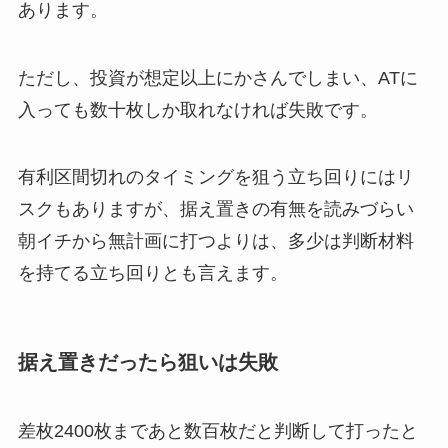
あります。
ただし、投資が想定以上にかさんでしまい、ATに
入っても数十枚しか取れなければ失敗です。
有利区間切れのタイミングを狙う立ち回りにはリ
スクもありますが、据え置きの有無を読みづらい
朝イチから無計画に打つよりは、多少は判断材料
を持てる立ち回りとも言えます。
据え置きだったら狙いは失敗
差枚2400枚まであと数百枚だと判断して打ったと