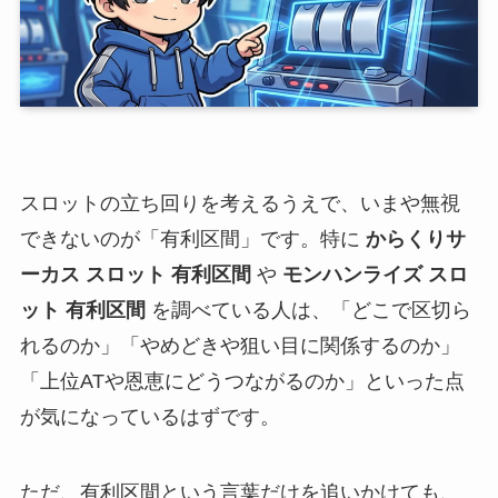
スロットの立ち回りを考えるうえで、いまや無視
できないのが「有利区間」です。特に
からくりサ
ーカス スロット 有利区間
や
モンハンライズ スロ
ット 有利区間
を調べている人は、「どこで区切ら
れるのか」「やめどきや狙い目に関係するのか」
「上位ATや恩恵にどうつながるのか」といった点
が気になっているはずです。
ただ、有利区間という言葉だけを追いかけても、