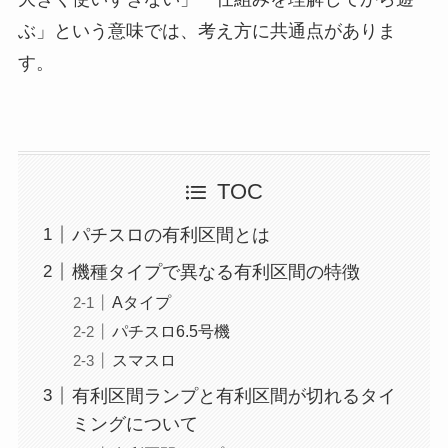
ぶ」という意味では、考え方に共通点がありま
す。
TOC
パチスロの有利区間とは
機種タイプで異なる有利区間の特徴
Aタイプ
パチスロ6.5号機
スマスロ
有利区間ランプと有利区間が切れるタイ
ミングについて