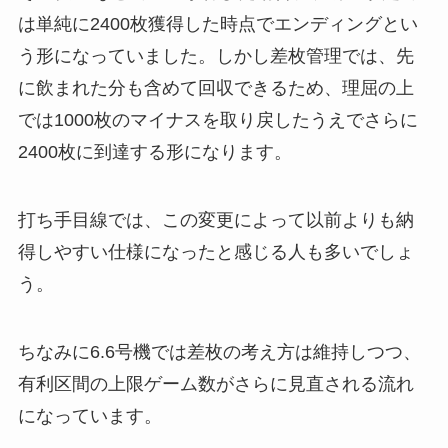
は単純に2400枚獲得した時点でエンディングとい
う形になっていました。しかし差枚管理では、先
に飲まれた分も含めて回収できるため、理屈の上
では1000枚のマイナスを取り戻したうえでさらに
2400枚に到達する形になります。
打ち手目線では、この変更によって以前よりも納
得しやすい仕様になったと感じる人も多いでしょ
う。
ちなみに6.6号機では差枚の考え方は維持しつつ、
有利区間の上限ゲーム数がさらに見直される流れ
になっています。