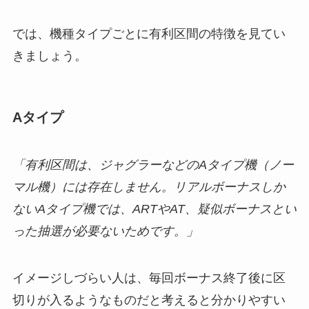
では、機種タイプごとに有利区間の特徴を見てい
きましょう。
Aタイプ
「有利区間は、ジャグラーなどのAタイプ機（ノー
マル機）には存在しません。リアルボーナスしか
ないAタイプ機では、ARTやAT、疑似ボーナスとい
った抽選が必要ないためです。」
イメージしづらい人は、毎回ボーナス終了後に区
切りが入るようなものだと考えると分かりやすい