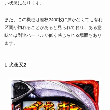
い状況になります。
また、この機種は差枚2400枚に届かなくても有利
区間が切れることがあると見られており、ある意
味では到達ハードルが低く感じられる場面もあり
ます。
L 犬夜叉2