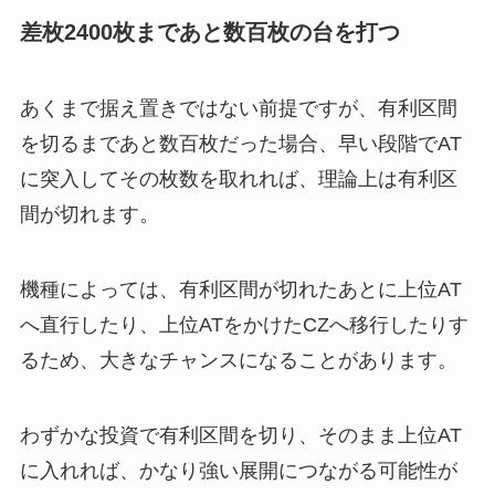
差枚2400枚まであと数百枚の台を打つ
あくまで据え置きではない前提ですが、有利区間
を切るまであと数百枚だった場合、早い段階でAT
に突入してその枚数を取れれば、理論上は有利区
間が切れます。
機種によっては、有利区間が切れたあとに上位AT
へ直行したり、上位ATをかけたCZへ移行したりす
るため、大きなチャンスになることがあります。
わずかな投資で有利区間を切り、そのまま上位AT
に入れれば、かなり強い展開につながる可能性が