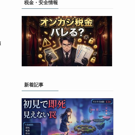
税金・安全情報
て
値
。
新着記事