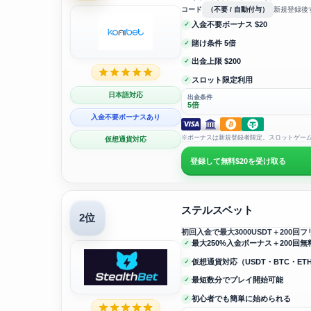
コード
（不要 / 自動付与）
新規登録後
入金不要ボーナス $20
賭け条件 5倍
出金上限 $200
スロット限定利用
日本語対応
出金条件
5倍
入金不要ボーナスあり
※ボーナスは新規登録者限定。スロットゲー
仮想通貨対応
登録して無料$20を受け取る
ステルスベット
2位
初回入金で最大3000USDT＋200回
最大250%入金ボーナス＋200回
仮想通貨対応（USDT・BTC・ET
最短数分でプレイ開始可能
初心者でも簡単に始められる