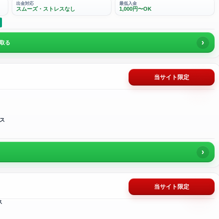
出金対応
最低入金
スムーズ・ストレスなし
1,000円〜OK
›
け取る
当サイト限定
ス
›
当サイト限定
ス