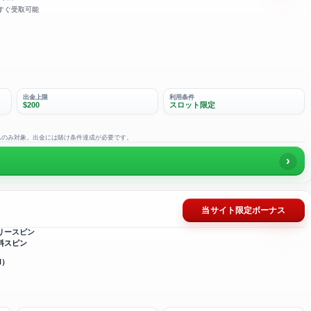
すぐ受取可能
出金上限
利用条件
$200
スロット限定
ムのみ対象。出金には賭け条件達成が必要です。
›
当サイト限定ボーナス
フリースピン
無料スピン
H）