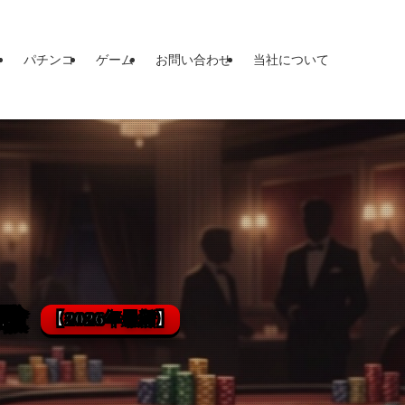
ス
パチンコ
ゲーム
お問い合わせ
当社について
体験
【2026年最新】