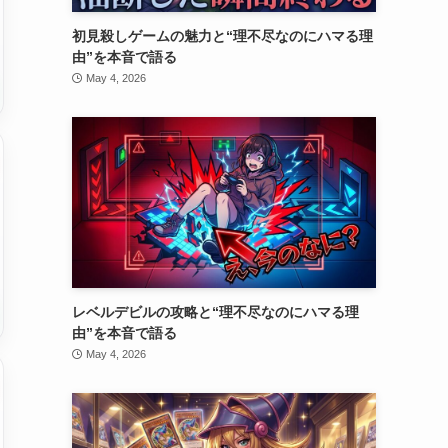
初見殺しゲームの魅力と“理不尽なのにハマる理
由”を本音で語る
May 4, 2026
レベルデビルの攻略と“理不尽なのにハマる理
由”を本音で語る
May 4, 2026