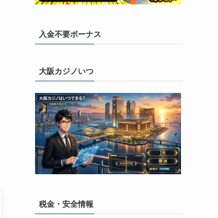
入金不要ボーナス
大阪カジノいつ
税金・安全情報