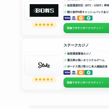
仮想通貨対応（BTC・USDT）即
賭け条件0倍キャッシュバックあり
登録で今すぐボーナスゲット！
ステークカジノ
仮想通貨最強カジノ
還元率が高いオリジナルゲーム
ボーナス受け取りに本人確認必須
登録で今すぐボーナスゲット！