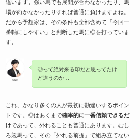
違います。強い馬でも展開が合わなかったり、馬
場が向かなかったりすれば普通に負けますよね。
だから予想家は、その条件も全部含めて「今回一
番軸にしやすい」と判断した馬に◎を打っていま
す。
◎って絶対来る印だと思ってたけ
ど違うのか…
Aoki
これ、かなり多くの人が最初に勘違いするポイン
トです。◎はあくまで
確率的に一番信頼できるだ
け
であって、外れることも普通にあります。むし
ろ競馬って、その「外れる前提」で組み立てない