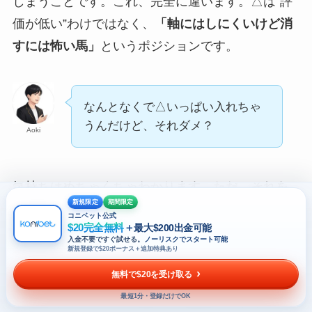
しまうことです。これ、完全に違います。△は“評
価が低い”わけではなく、
「軸にはしにくいけど消
すには怖い馬」
というポジションです。
なんとなくで△いっぱい入れちゃ
うんだけど、それダメ？
Aoki
気持ちはめちゃくちゃわかります。ただ、それを
新規限定
期間限定
やるとほぼ確実に
トリガミに寄ります
。ここは本
コニベット公式
$20完全無料
＋
最大$200出金可能
当に重要です。
入金不要ですぐ試せる。
ノーリスクでスタート可能
新規登録で$20ボーナス＋追加特典あり
無料で$20を受け取る
△は便利なんですよ。とりあえず入れておけば安
最短1分・登録だけでOK
心感がある。でもその結果、点数が増えすぎて、