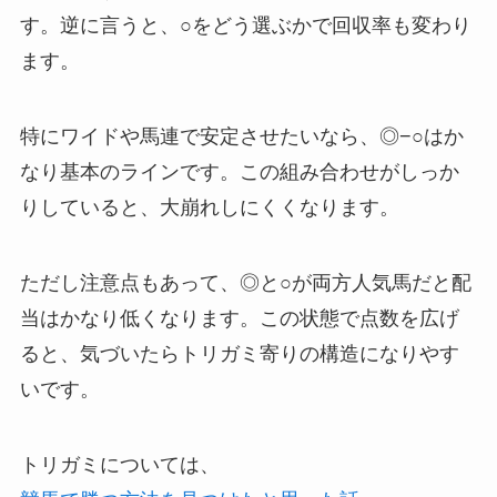
す。逆に言うと、○をどう選ぶかで回収率も変わり
ます。
特にワイドや馬連で安定させたいなら、◎−○はか
なり基本のラインです。この組み合わせがしっか
りしていると、大崩れしにくくなります。
ただし注意点もあって、◎と○が両方人気馬だと配
当はかなり低くなります。この状態で点数を広げ
ると、気づいたらトリガミ寄りの構造になりやす
いです。
トリガミについては、