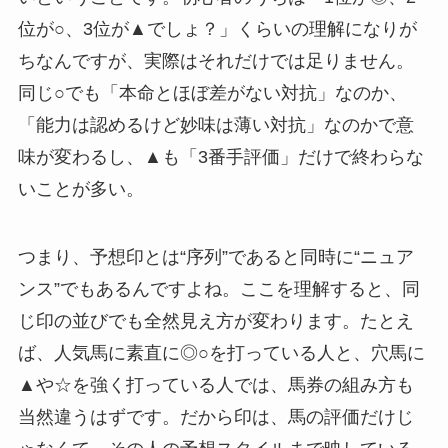
位が○、3位が▲でしょ？」くらいの理解になりが
ちなんですが、実際はそれだけでは足りません。
同じ○でも「本命とほぼ差がない対抗」なのか、
「能力は認めるけど妙味は薄い対抗」なのかで意
味が変わるし、▲も「3番手評価」だけで終わらな
いことが多い。
つまり、予想印とは“序列”であると同時に“ニュア
ンス”でもあるんですよね。ここを理解すると、同
じ印の並びでも全然見え方が変わります。たとえ
ば、人気馬に素直に◎○を打っている人と、穴馬に
▲や☆を強く打っている人では、馬券の組み方も
当然違うはずです。だから印は、馬の評価だけじ