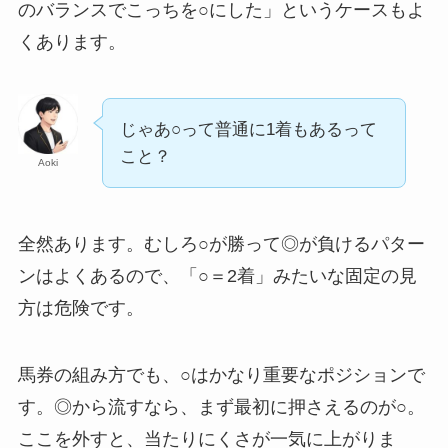
のバランスでこっちを○にした」というケースもよ
くあります。
じゃあ○って普通に1着もあるって
こと？
Aoki
全然あります。むしろ○が勝って◎が負けるパター
ンはよくあるので、「○＝2着」みたいな固定の見
方は危険です。
馬券の組み方でも、○はかなり重要なポジションで
す。◎から流すなら、まず最初に押さえるのが○。
ここを外すと、当たりにくさが一気に上がりま