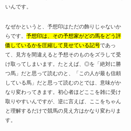
いんです。
なぜかというと、予想印はただの飾りじゃないか
らです。
予想印は、その予想家がどの馬をどう評
価しているかを圧縮して見せている記号
であっ
て、見方を間違えると予想そのものをズラして受
け取ってしまいます。たとえば、◎を「絶対に勝
つ馬」だと思って読むのと、「この人が最も信頼
している馬」だと思って読むのとでは、意味がか
なり変わってきます。初心者ほどここを雑に受け
取りやすいんですが、逆に言えば、ここをちゃん
と理解するだけで競馬の見え方はかなり変わりま
す。