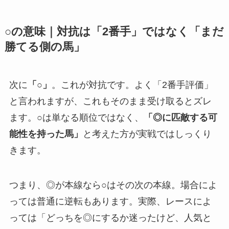
○の意味｜対抗は「2番手」ではなく「まだ
勝てる側の馬」
次に
「○」
。これが対抗です。よく「2番手評価」
と言われますが、これもそのまま受け取るとズレ
ます。○は単なる順位ではなく、
「◎に匹敵する可
能性を持った馬」
と考えた方が実戦ではしっくり
きます。
つまり、◎が本線なら○はその次の本線。場合によ
っては普通に逆転もあります。実際、レースによ
っては「どっちを◎にするか迷ったけど、人気と