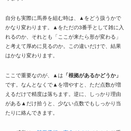
自分も実際に馬券を組む時は、▲をどう扱うかで
かなり変わります。▲をただの3番手として雑に入
れるのか、それとも「ここが来たら形が変わる」
と考えて厚めに見るのか。この違いだけで、結果
はかなり変わります。
ここで重要なのが、▲は
「根拠があるかどうか」
です。なんとなくで▲を増やすと、ただ点数が増
えるだけで精度は落ちます。逆に、しっかり理由
がある▲だけ拾うと、少ない点数でもしっかり当
たりに絡んできます。