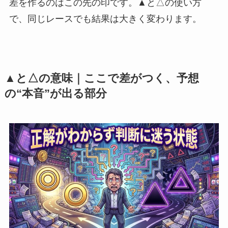
差を作るのはこの先の印です。▲と△の使い方
で、同じレースでも結果は大きく変わります。
▲と△の意味｜ここで差がつく、予想
の“本音”が出る部分