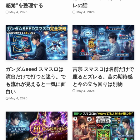
感覚”を整理する
レの話
May 4, 2026
May 4, 2026
ガンダムseed スマスロは
吉宗 スマスロは名前だけで
演出だけで打つと迷う。で
座るとズレる。昔の期待感
も流れが見えると一気に面
と今の立ち回りは別物
白い
May 4, 2026
May 4, 2026