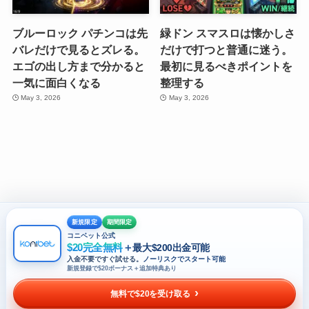
ブルーロック パチンコは先
緑ドン スマスロは懐かしさ
バレだけで見るとズレる。
だけで打つと普通に迷う。
エゴの出し方まで分かると
最初に見るべきポイントを
一気に面白くなる
整理する
May 3, 2026
May 3, 2026
新規限定
期間限定
©
【2026年最新】オンラインカジノ入金不要ボーナスおすすめ比較｜無料で
コニベット公式
始める厳選ランキング.
$20完全無料
＋
最大$200出金可能
入金不要ですぐ試せる。
ノーリスクでスタート可能
新規登録で$20ボーナス＋追加特典あり
無料で$20を受け取る