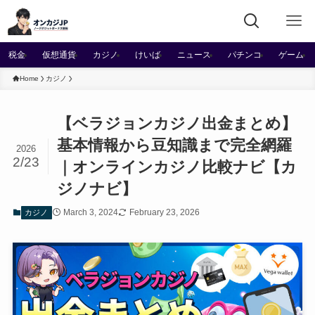
税金
仮想通貨
カジノ
けいば
ニュース
パチンコ
ゲーム
Home
カジノ
【ベラジョンカジノ出金まとめ】
基本情報から豆知識まで完全網羅
2026
2/23
｜オンラインカジノ比較ナビ【カ
ジノナビ】
March 3, 2024
February 23, 2026
カジノ