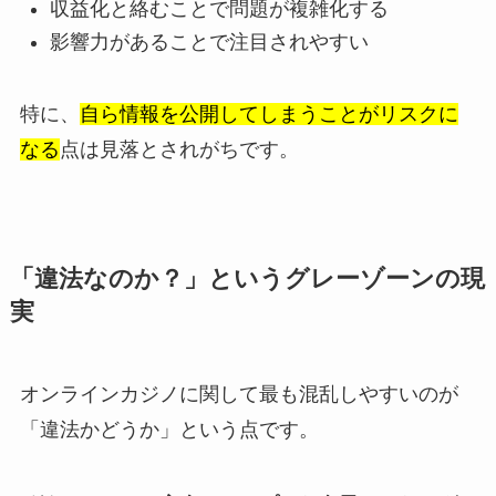
収益化と絡むことで問題が複雑化する
影響力があることで注目されやすい
特に、
自ら情報を公開してしまうことがリスクに
なる
点は見落とされがちです。
「違法なのか？」というグレーゾーンの現
実
オンラインカジノに関して最も混乱しやすいのが
「違法かどうか」という点です。