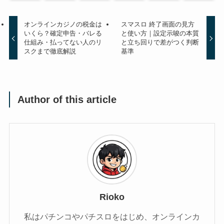
オンラインカジノの税金は
スマスロ 終了画面の見方
いくら？確定申告・バレる
と使い方｜設定示唆の本質
仕組み・払ってない人のリ
と立ち回りで差がつく判断
スクまで徹底解説
基準
Author of this article
Rioko
私はパチンコやパチスロをはじめ、オンラインカ