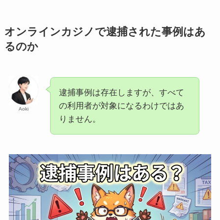
オンラインカジノで逮捕された事例はあ
るのか
逮捕事例は存在しますが、すべて
の利用者が対象になるわけではあ
Aoki
りません。