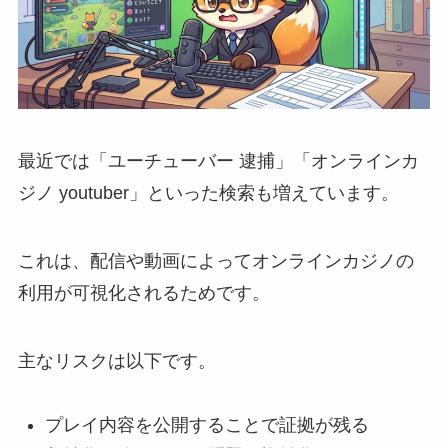
最近では「ユーチューバー 逮捕」「オンラインカ
ジノ youtuber」といった検索も増えています。
これは、配信や動画によってオンラインカジノの
利用が可視化されるためです。
主なリスクは以下です。
プレイ内容を公開することで証拠が残る