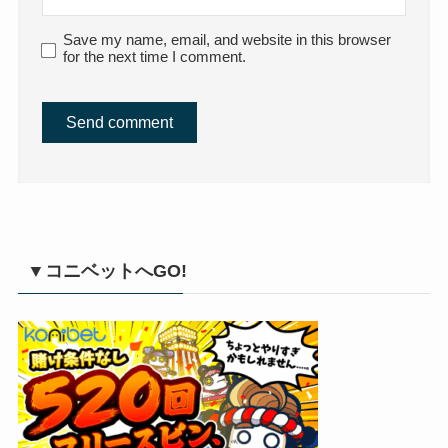
Save my name, email, and website in this browser
for the next time I comment.
▼コニベットへGO!