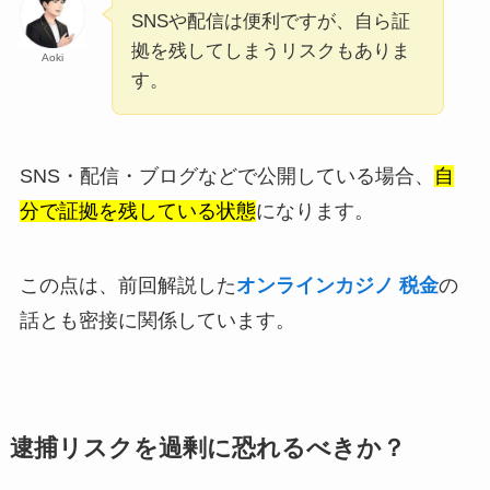
SNSや配信は便利ですが、自ら証
拠を残してしまうリスクもありま
Aoki
す。
SNS・配信・ブログなどで公開している場合、
自
分で証拠を残している状態
になります。
この点は、前回解説した
オンラインカジノ 税金
の
話とも密接に関係しています。
逮捕リスクを過剰に恐れるべきか？