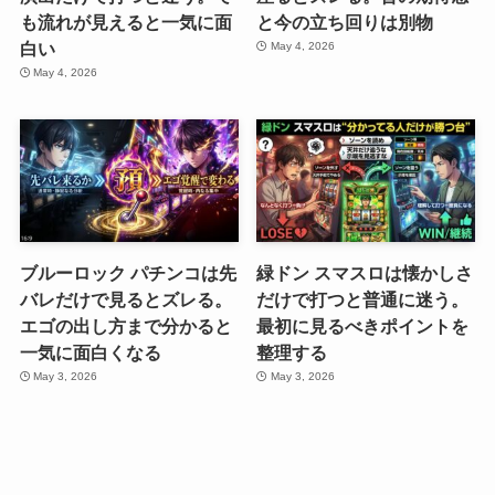
も流れが見えると一気に面
と今の立ち回りは別物
白い
May 4, 2026
May 4, 2026
ブルーロック パチンコは先
緑ドン スマスロは懐かしさ
バレだけで見るとズレる。
だけで打つと普通に迷う。
エゴの出し方まで分かると
最初に見るべきポイントを
一気に面白くなる
整理する
May 3, 2026
May 3, 2026