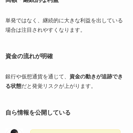
単発ではなく、継続的に大きな利益を出している
場合は注目されやすくなります。
資金の流れが明確
銀行や仮想通貨を通じて、
資金の動きが追跡でき
る状態
だと発覚リスクが上がります。
自ら情報を公開している