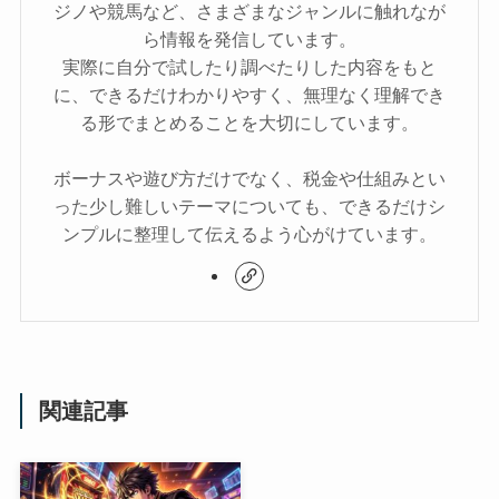
ジノや競馬など、さまざまなジャンルに触れなが
ら情報を発信しています。
実際に自分で試したり調べたりした内容をもと
に、できるだけわかりやすく、無理なく理解でき
る形でまとめることを大切にしています。
ボーナスや遊び方だけでなく、税金や仕組みとい
った少し難しいテーマについても、できるだけシ
ンプルに整理して伝えるよう心がけています。
関連記事