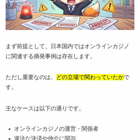
まず前提として、日本国内ではオンラインカジノ
に関連する摘発事例は存在します。
ただし重要なのは、
どの立場で関わっていたか
で
す。
主なケースは以下の通りです。
オンラインカジノの運営・関係者
違法な決済や仲介に関与