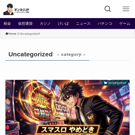
税金
仮想通貨
カジノ
けいば
ニュース
パチンコ
ゲーム
Home
Uncategorized
Uncategorized
– category –
Uncategorized