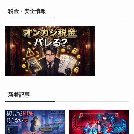
税金・安全情報
新着記事