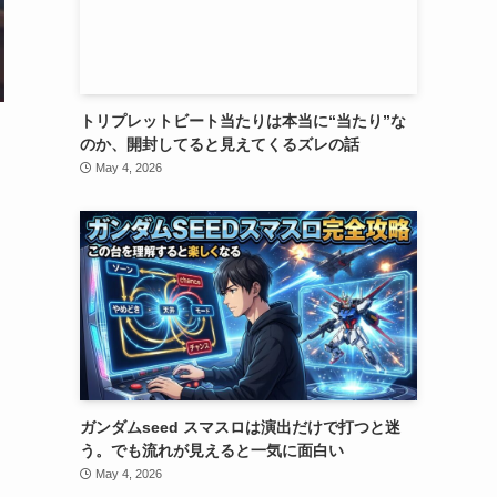
トリプレットビート当たりは本当に“当たり”な
のか、開封してると見えてくるズレの話
May 4, 2026
ガンダムseed スマスロは演出だけで打つと迷
う。でも流れが見えると一気に面白い
May 4, 2026