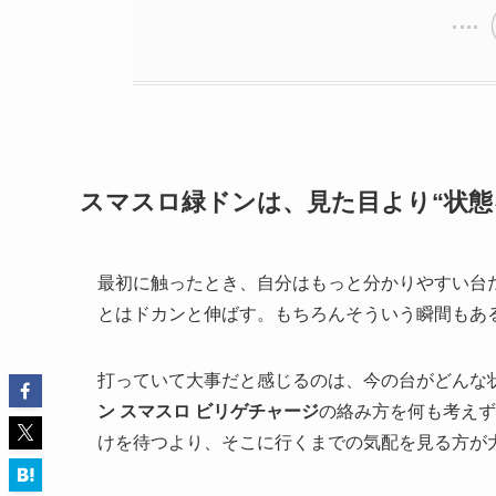
スマスロ緑ドンは、見た目より“状態
最初に触ったとき、自分はもっと分かりやすい台
とはドカンと伸ばす。もちろんそういう瞬間もあ
打っていて大事だと感じるのは、今の台がどんな
ン スマスロ ビリゲチャージ
の絡み方を何も考えず
けを待つより、そこに行くまでの気配を見る方が