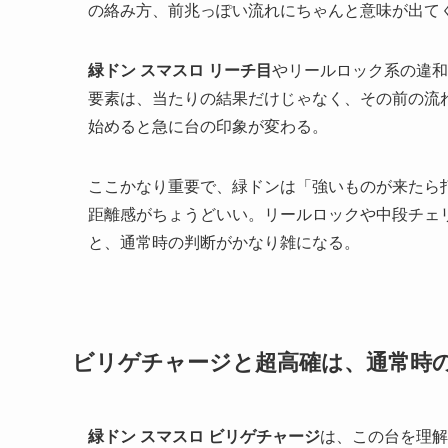
の絡み方、前兆っぽい流れにちゃんと意味が出て
緑ドン スマスロ リーチ目
やリールロック系の違和
要素は、当たりの結果だけじゃなく、その前の流
始めると急に台の印象が変わる。
ここかなり重要で、緑ドンは「強いものが来たら
距離感がちょうどいい。リールロックや中段チェ
と、通常時の判断がかなり雑になる。
ビリゲチャージと超高確は、通常時
緑ドン スマスロ ビリゲチャージ
は、この台を理解