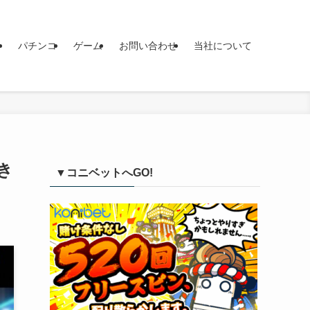
ス
パチンコ
ゲーム
お問い合わせ
当社について
き
▼コニベットへGO!