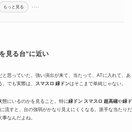
もっと見る
を見る台”に近い
だと思っていた。強い演出が来て、当たって、ATに入れて、あ
る。でも実際は、
スマスロ 緑ドン
はそこまで単純じゃない。
状態にいるのかを見ること。特に
緑ドン スマスロ 超高確
や
緑ド
に流すと、台の強弱がかなり見えにくくなる。派手な当たりだ
大事なんだよね。