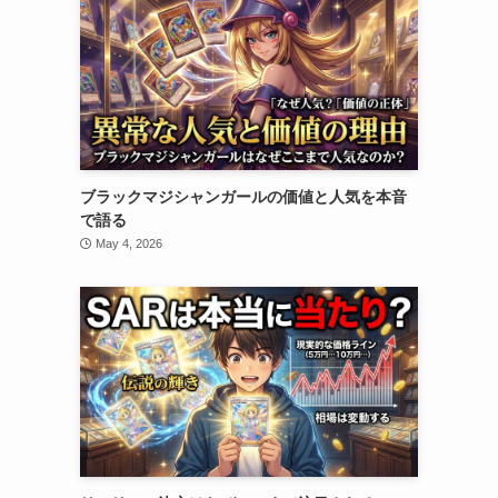
ブラックマジシャンガールの価値と人気を本音
で語る
May 4, 2026