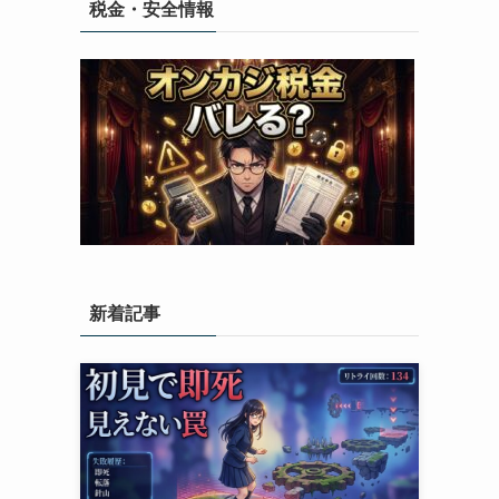
税金・安全情報
新着記事