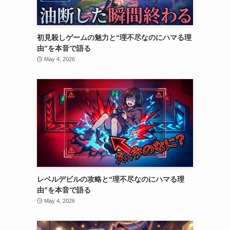
初見殺しゲームの魅力と“理不尽なのにハマる理
由”を本音で語る
May 4, 2026
レベルデビルの攻略と“理不尽なのにハマる理
由”を本音で語る
May 4, 2026