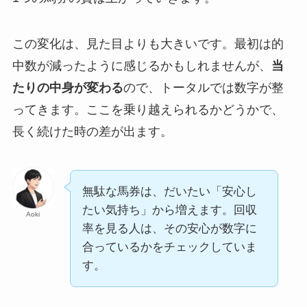
この変化は、見た目よりも大きいです。最初は的
中数が減ったように感じるかもしれませんが、
当
たりの中身が変わる
ので、トータルでは数字が整
ってきます。ここを乗り越えられるかどうかで、
長く続けた時の差が出ます。
無駄な馬券は、だいたい「安心し
たい気持ち」から増えます。回収
Aoki
率を見る人は、その安心が数字に
合っているかをチェックしていま
す。