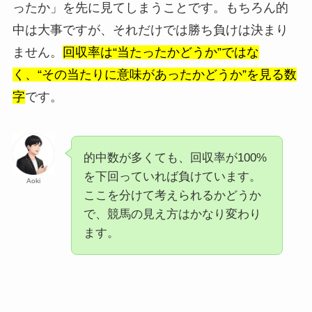
ったか」を先に見てしまうことです。もちろん的
中は大事ですが、それだけでは勝ち負けは決まり
ません。
回収率は“当たったかどうか”ではな
く、“その当たりに意味があったかどうか”を見る数
字
です。
的中数が多くても、回収率が100%
を下回っていれば負けています。
Aoki
ここを分けて考えられるかどうか
で、競馬の見え方はかなり変わり
ます。