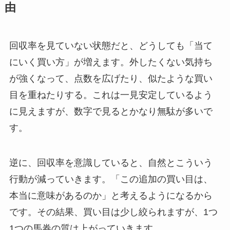
由
回収率を見ていない状態だと、どうしても「当て
にいく買い方」が増えます。外したくない気持ち
が強くなって、点数を広げたり、似たような買い
目を重ねたりする。これは一見安定しているよう
に見えますが、数字で見るとかなり無駄が多いで
す。
逆に、回収率を意識していると、自然とこういう
行動が減っていきます。「この追加の買い目は、
本当に意味があるのか」と考えるようになるから
です。その結果、買い目は少し絞られますが、1つ
1つの馬券の質は上がっていきます。