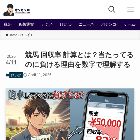
税金
仮想通貨
カジノ
けいば
ニュース
パチンコ
ゲーム
Home
けいば
競馬 回収率 計算とは？当たってる
2026
4/11
のに負ける理由を数字で理解する
April 11, 2026
けいば