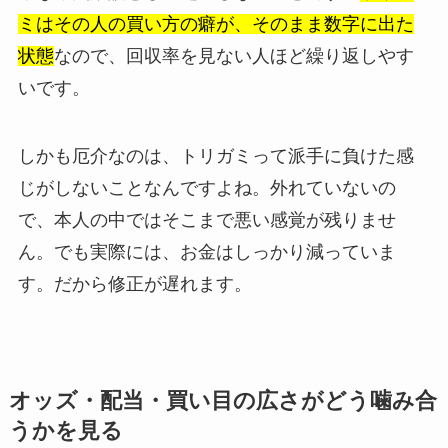
ミはその人の買い方の癖が、そのまま数字に出た
状態
なので、回収率を見ない人ほど繰り返しやす
いです。
しかも厄介なのは、トリガミって派手に負けた感
じがしないことなんですよね。外れていないの
で、本人の中ではそこまで悪い感覚が残りませ
ん。でも実際には、お金はしっかり減っていま
す。だから修正が遅れます。
オッズ・配当・買い目の広さがどう噛み合
うかを見る