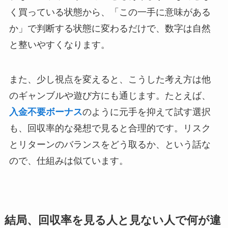
く買っている状態から、「この一手に意味がある
か」で判断する状態に変わるだけで、数字は自然
と整いやすくなります。
また、少し視点を変えると、こうした考え方は他
のギャンブルや遊び方にも通じます。たとえば、
入金不要ボーナス
のように元手を抑えて試す選択
も、回収率的な発想で見ると合理的です。リスク
とリターンのバランスをどう取るか、という話な
ので、仕組みは似ています。
結局、回収率を見る人と見ない人で何が違