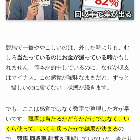
競馬で一番ややこしいのは、外した時よりも、む
しろ
当たっているのにお金が減っている時
かもし
れません。何本か的中しているのに、なぜか収支
はマイナス。この感覚が曖昧なままだと、ずっと
「惜しいのに勝てない」状態が続きます。
でも、ここは感覚ではなく数字で整理した方が早
いです。
競馬は当たるかどうかだけではなく、い
くら使って、いくら戻ったかで結果が決まる
の
で、
競馬 回収率 計算
を理解していないと、当たり