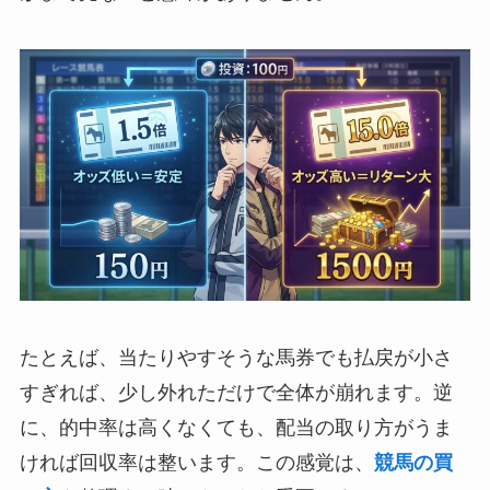
たとえば、当たりやすそうな馬券でも払戻が小さ
すぎれば、少し外れただけで全体が崩れます。逆
に、的中率は高くなくても、配当の取り方がうま
ければ回収率は整います。この感覚は、
競馬の買