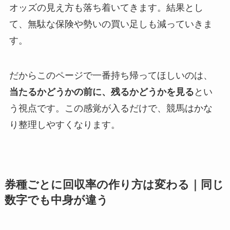
オッズの見え方も落ち着いてきます。結果とし
て、無駄な保険や勢いの買い足しも減っていきま
す。
だからこのページで一番持ち帰ってほしいのは、
当たるかどうかの前に、残るかどうかを見る
とい
う視点です。この感覚が入るだけで、競馬はかな
り整理しやすくなります。
券種ごとに回収率の作り方は変わる｜同じ
数字でも中身が違う