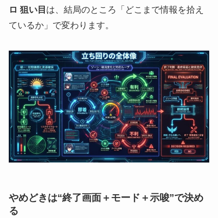
ロ 狙い目
は、結局のところ「どこまで情報を拾え
ているか」で変わります。
やめどきは“終了画面＋モード＋示唆”で決め
る