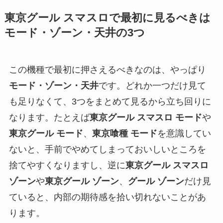
東京グール スマスロで最初に見るべきは
モード・ゾーン・天井の3つ
この機種で最初に押さえるべきなのは、やっぱり
モード・ゾーン・天井
です。どれか一つだけ見て
も足りなくて、3つをまとめて見るから立ち回りに
なります。たとえば
東京グール スマスロ モード
や
東京グール モード
、
東京喰種 モード
を意識してい
ないと、手前でやめてしまっておいしいところを
捨てやすくなりますし、逆に
東京グール スマスロ
ゾーン
や
東京グール ゾーン
、
グール ゾーン
だけ見
ていると、内部の期待感を拾い切れないことがあ
ります。