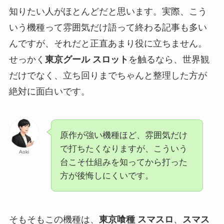
知りたい人がほとんどだと思います。実際、こう
いう機種って雰囲気だけ語って終わる記事も多い
んですが、それだと正直あまり役に立ちません。
せっかく
東京グール スロット
を触るなら、世界観
だけでなく、立ち回りまでちゃんと整理した方が
絶対に面白いです。
原作が強い機種ほど、雰囲気だけ
で打ちたくなりますが、こういう
Aoki
台こそ仕組みを知ってから打った
方が後悔しにくいです。
そもそもこの機種は、
東京喰種 スマスロ
、
スマス