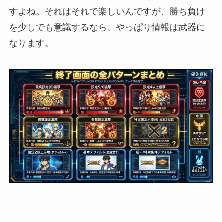
すよね。それはそれで楽しいんですが、勝ち負け
を少しでも意識するなら、やっぱり情報は武器に
なります。