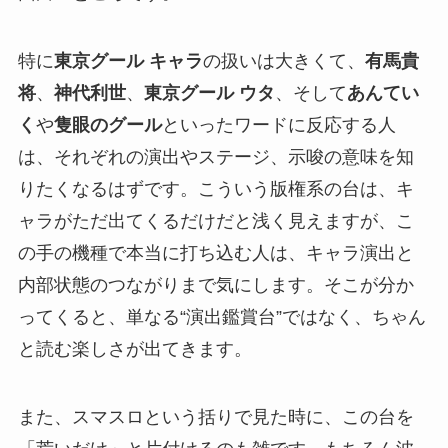
特に
東京グール キャラ
の扱いは大きくて、
有馬貴
将
、
神代利世
、
東京グール ウタ
、そして
あんてい
く
や
隻眼のグール
といったワードに反応する人
は、それぞれの演出やステージ、示唆の意味を知
りたくなるはずです。こういう版権系の台は、キ
ャラがただ出てくるだけだと浅く見えますが、こ
の手の機種で本当に打ち込む人は、キャラ演出と
内部状態のつながりまで気にします。そこが分か
ってくると、単なる“演出鑑賞台”ではなく、ちゃん
と読む楽しさが出てきます。
また、スマスロという括りで見た時に、この台を