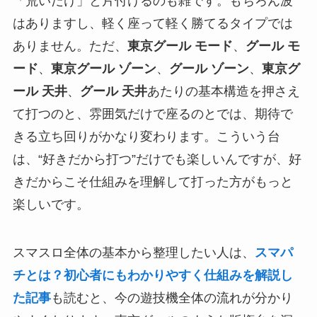
「荒いだけ」と片付けるのも雑です。もちろん波
はありますし、軽く座って軽く勝てるタイプでは
ありません。ただ、
東京グール モード
、
グール モ
ード
、
東京グール ゾーン
、
グール ゾーン
、
東京グ
ール 天井
、
グール 天井
あたりの基本構造を押さえ
て打つのと、雰囲気だけで座るのとでは、期待で
きる立ち回りがかなり変わります。こういう台
は、“好きだから打つ”だけでも楽しいんですが、好
きだからこそ仕組みを理解して打った方がもっと
楽しいです。
スマスロ全体の基本から整理したい人は、
スマパ
チとは？初心者にもわかりやすく仕組みを解説し
た記事
も読むと、今の遊技機全体の流れが分かり