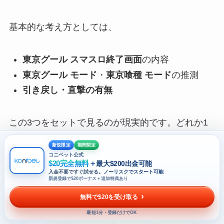
基本的な考え方としては、
東京グール スマスロ終了画面
の内容
東京グール モード
・
東京喰種 モード
の推測
引き戻し・直撃の有無
この3つをセットで見るのが現実的です。どれか1
つだけで判断すると、かなりズレます。
新規限定
期間限定
コニベット公式
$20完全無料
＋
最大$200出金可能
また、「深追いしすぎて負ける」というパターン
入金不要ですぐ試せる。
ノーリスクでスタート可能
新規登録で$20ボーナス＋追加特典あり
はかなり多いです。この辺りの心理は、
オンカジ
無料で$20を受け取る
やめとけは本当？実際にやって分かった
でも書い
最短1分・登録だけでOK
た通り、
人は期待してしまうとやめにくくなる
ん