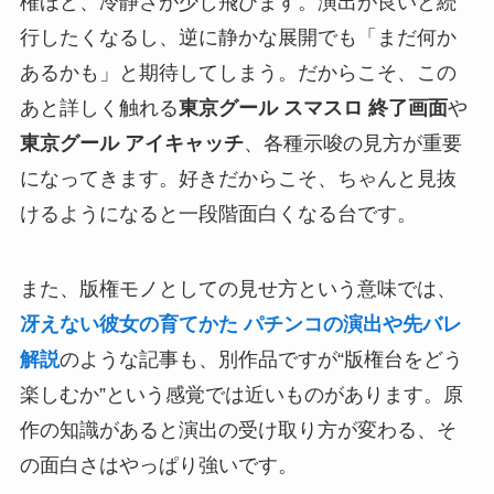
権ほど、冷静さが少し飛びます。演出が良いと続
行したくなるし、逆に静かな展開でも「まだ何か
あるかも」と期待してしまう。だからこそ、この
あと詳しく触れる
東京グール スマスロ 終了画面
や
東京グール アイキャッチ
、各種示唆の見方が重要
になってきます。好きだからこそ、ちゃんと見抜
けるようになると一段階面白くなる台です。
また、版権モノとしての見せ方という意味では、
冴えない彼女の育てかた パチンコの演出や先バレ
解説
のような記事も、別作品ですが“版権台をどう
楽しむか”という感覚では近いものがあります。原
作の知識があると演出の受け取り方が変わる、そ
の面白さはやっぱり強いです。