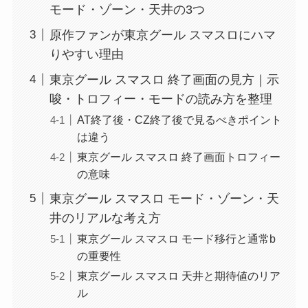
モード・ゾーン・天井の3つ
原作ファンが東京グール スマスロにハマ
りやすい理由
東京グール スマスロ 終了画面の見方｜示
唆・トロフィー・モードの読み方を整理
AT終了後・CZ終了後で見るべきポイント
は違う
東京グール スマスロ 終了画面トロフィー
の意味
東京グール スマスロ モード・ゾーン・天
井のリアルな考え方
東京グール スマスロ モード移行と通常b
の重要性
東京グール スマスロ 天井と期待値のリア
ル