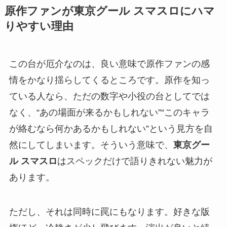
原作ファンが東京グール スマスロにハマ
りやすい理由
この台が厄介なのは、良い意味で原作ファンの感
情をかなり揺らしてくるところです。原作を知っ
ている人なら、ただの数字や小役の台としてでは
なく、“あの場面が来るかもしれない”“このキャラ
が絡むなら何かあるかもしれない”という見方を自
然にしてしまいます。そういう意味で、
東京グー
ル スマスロ
はスペックだけで語りきれない魅力が
あります。
ただし、それは同時に罠にもなります。好きな版