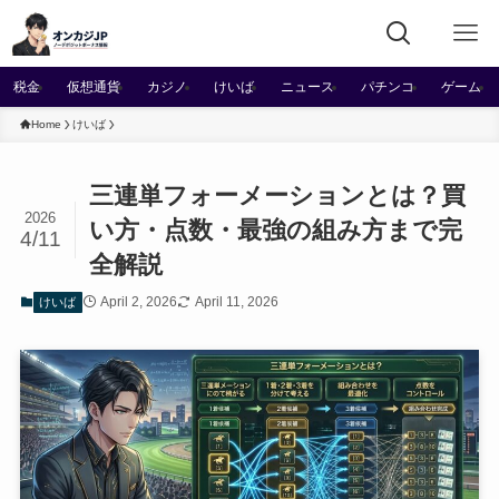
税金
仮想通貨
カジノ
けいば
ニュース
パチンコ
ゲーム
Home
けいば
三連単フォーメーションとは？買
2026
い方・点数・最強の組み方まで完
4/11
全解説
April 2, 2026
April 11, 2026
けいば