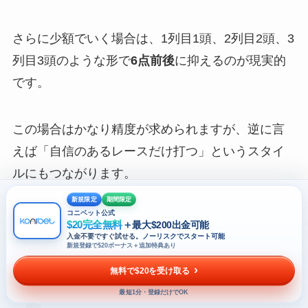
さらに少額でいく場合は、1列目1頭、2列目2頭、3
列目3頭のような形で
6点前後
に抑えるのが現実的
です。
この場合はかなり精度が求められますが、逆に言
えば「自信のあるレースだけ打つ」というスタイ
ルにもつながります。
新規限定
期間限定
コニベット公式
三連単フォーメーションは、金額を決めること
$20完全無料
＋
最大$200出金可能
入金不要ですぐ試せる。
ノーリスクでスタート可能
で“無駄な欲張り”を抑えられる
というメリットもあ
新規登録で$20ボーナス＋追加特典あり
ります。
無料で$20を受け取る
最短1分・登録だけでOK