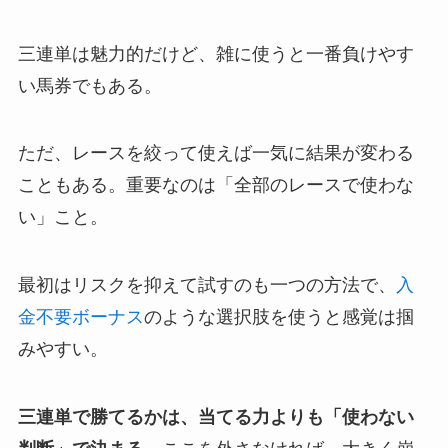
三連単は魅力的だけど、雑に使うと一番負けやす
い馬券でもある。
ただ、レースを絞って使えば一気に結果が変わる
こともある。重要なのは「全部のレースで使わな
い」こと。
最初はリスクを抑えて試すのも一つの方法で、
入
金不要ボーナス
のような選択肢を使うと感覚は掴
みやすい。
三連単で勝てるかは、当てる力よりも「使わない