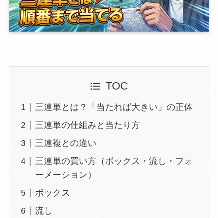
TOC
三連単とは？「当たれば大きい」の正体
三連単の仕組みと当たり方
三連複との違い
三連単の買い方（ボックス・流し・フォ
ーメーション）
ボックス
流し