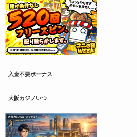
入金不要ボーナス
大阪カジノいつ