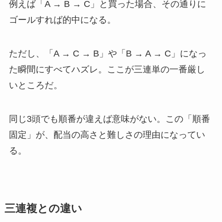
例えば「A → B → C」と買った場合、その通りに
ゴールすれば的中になる。
ただし、「A → C → B」や「B → A → C」になっ
た瞬間にすべてハズレ。ここが三連単の一番厳し
いところだ。
同じ3頭でも順番が違えば意味がない。この「順番
固定」が、配当の高さと難しさの理由になってい
る。
三連複との違い