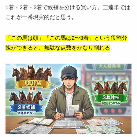
1着・2着・3着で候補を分ける買い方。三連単では
これが一番現実的だと思う。
「この馬は頭」「この馬は2〜3着」という役割分
担ができると、無駄な点数をかなり削れる
。