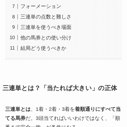
フォーメーション
三連単の点数と難しさ
三連単を使うべき場面
他の馬券との使い分け
結局どう使うべきか
三連単とは？「当たれば大きい」の正体
三連単とは
、1着・2着・3着を
着順通りにすべて当
てる馬券
だ。3頭当てればいいわけではなく、「順