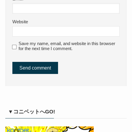
Website
Save my name, email, and website in this browser
for the next time I comment.
▼コニベットへGO!