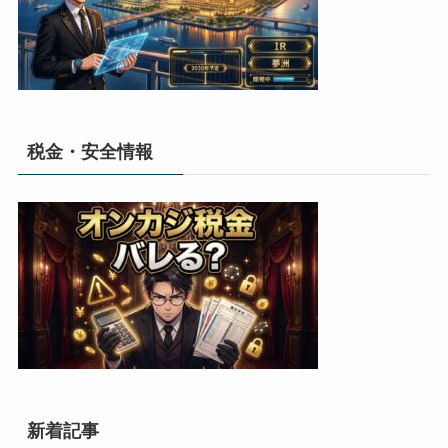
税金・安全情報
新着記事