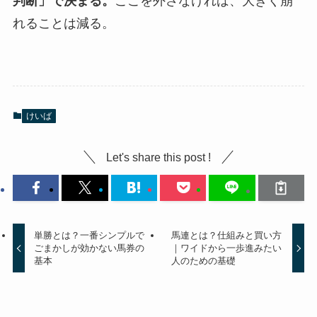
判断」で決まる。
ここを外さなければ、大きく崩
れることは減る。
けいば
Let's share this post !
単勝とは？一番シンプルで
馬連とは？仕組みと買い方
ごまかしが効かない馬券の
｜ワイドから一歩進みたい
基本
人のための基礎