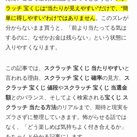
ラッチ 宝くじは“当たりが見えやすい”だけで、“簡
単に得しやすい”わけではありません
。このズレが
分からないまま買うと、「前より当たってる気は
するのに、なぜかお金は残らない」という状態に
入りやすくなります。
この記事では、
スクラッチ 宝くじ 当たりやすい
と
言われる理由、
スクラッチ 宝くじ 確率
の見方、
ス
クラッチ 宝くじ 値段
や
スクラッチ 宝くじ 当選金
額
とのバランス、そしてよく検索される
宝くじ ス
クラッチ 当たる方法
のリアルまで、期待と現実を
ズラさずに整理していきます。怖がらせる話では
なく、「どう楽しめば気持ちよく付き合えるか」
をちゃんと分かる記事にします。