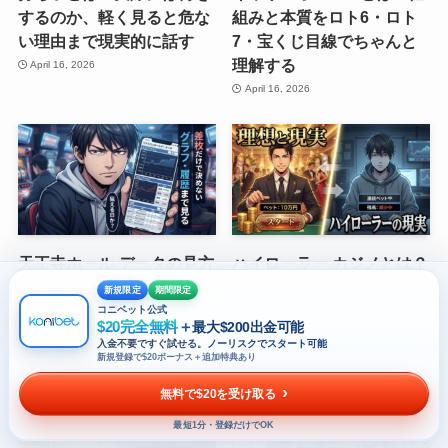
するのか、軽く見ると危な
組みと本質をロト6・ロト
い理由まで現実的に話す
7・宝くじ目線でちゃんと
理解する
April 16, 2026
April 16, 2026
天王寺ホール データの見方
ハイローラー カジノとは？
｜強い日・弱い日・狙える
意味・実態・勘違いを全部
新規限定
期間限定
台を判断するための実戦目
正直に話す
コニベット公式
$20完全無料
＋
最大$200出金可能
線の読み方
April 12, 2026
入金不要ですぐ試せる。
ノーリスクでスタート可能
新規登録で$20ボーナス＋追加特典あり
April 12, 2026
無料で$20を受け取る
最短1分・登録だけでOK