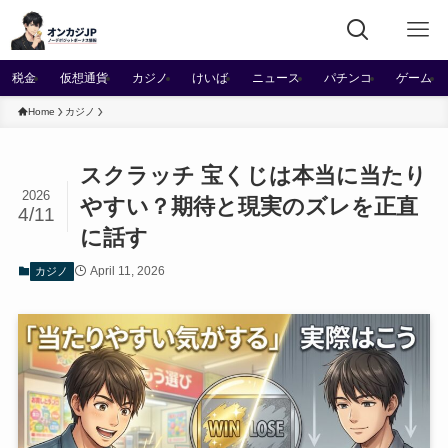
税金
仮想通貨
カジノ
けいば
ニュース
パチンコ
ゲーム
Home
カジノ
スクラッチ 宝くじは本当に当たり
2026
やすい？期待と現実のズレを正直
4/11
に話す
April 11, 2026
カジノ