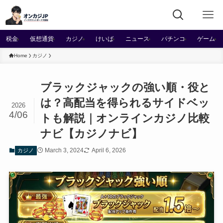
税金
仮想通貨
カジノ
けいば
ニュース
パチンコ
ゲーム
Home
カジノ
ブラックジャックの強い順・役と
は？高配当を得られるサイドベッ
2026
4/06
トも解説｜オンラインカジノ比較
ナビ【カジノナビ】
March 3, 2024
April 6, 2026
カジノ