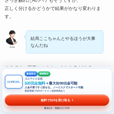
さっき触れたAのペアもそうですが、
正しく分けるかどうかで結果がかなり変わりま
す。
結局ここちゃんとやるほうが大事
なんだね
Aoki
そうです。正直ここをちゃんとやるだけで、
新規限定
期間限定
変な負け方はかなり減ります。
コニベット公式
$20完全無料
＋
最大$200出金可能
入金不要ですぐ試せる。
ノーリスクでスタート可能
新規登録で$20ボーナス＋追加特典あり
逆に、
無料で$20を受け取る
最短1分・登録だけでOK
役だけ気にする